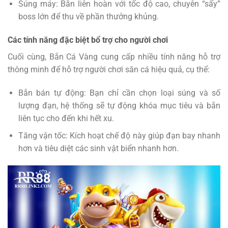
Súng máy: Bắn liên hoàn với tốc độ cao, chuyên “sấy”
boss lớn để thu về phần thưởng khủng.
Các tính năng đặc biệt bổ trợ cho người chơi
Cuối cùng, Bắn Cá Vàng cung cấp nhiều tính năng hỗ trợ
thông minh để hỗ trợ người chơi săn cá hiệu quả, cụ thể:
Bắn bán tự động: Bạn chỉ cần chọn loại súng và số
lượng đạn, hệ thống sẽ tự động khóa mục tiêu và bắn
liên tục cho đến khi hết xu.
Tăng vận tốc: Kích hoạt chế độ này giúp đạn bay nhanh
hơn và tiêu diệt các sinh vật biển nhanh hơn.