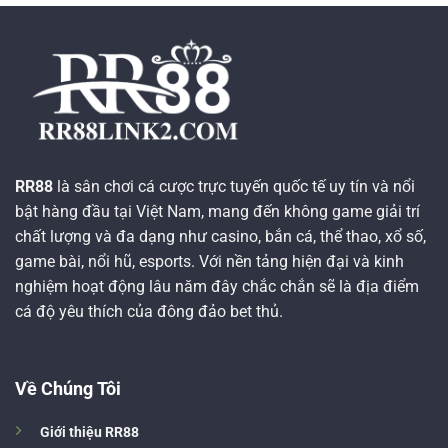
RR88
là sân chơi cá cược trực tuyến quốc tế uy tín và nổi
bật hàng đầu tại Việt Nam, mang đến không game giải trí
chất lượng và đa dạng như casino, bắn cá, thể thao, xổ số,
game bài, nổi hũ, esports. Với nền tảng hiện đại và kinh
nghiệm hoạt động lâu năm đây chắc chắn sẽ là địa điểm
cá độ yêu thích của đông đảo bet thủ.
Về Chúng Tôi
Giới thiệu RR88