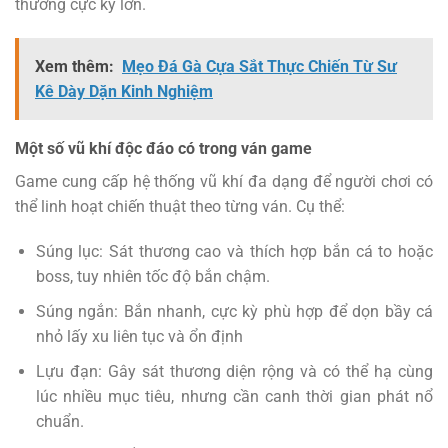
thưởng cực kỳ lớn.
Xem thêm:
Mẹo Đá Gà Cựa Sắt Thực Chiến Từ Sư
Kê Dày Dặn Kinh Nghiệm
Một số vũ khí độc đáo có trong ván game
Game cung cấp hệ thống vũ khí đa dạng để người chơi có
thể linh hoạt chiến thuật theo từng ván. Cụ thể:
Súng lục: Sát thương cao và thích hợp bắn cá to hoặc
boss, tuy nhiên tốc độ bắn chậm.
Súng ngắn: Bắn nhanh, cực kỳ phù hợp để dọn bầy cá
nhỏ lấy xu liên tục và ổn định
Lựu đạn: Gây sát thương diện rộng và có thể hạ cùng
lúc nhiều mục tiêu, nhưng cần canh thời gian phát nổ
chuẩn.